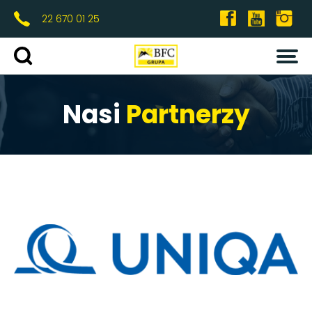
22 670 01 25
OFERTA
Wybierz termin
Nasi
Partnerzy
ZIMA
0
0
DOROŚLI
FERIE
MARZEC
KIEDY?
GDZIE?
LATO
OBOZY
WYJAZDY SZKOLNE
EVENTY FOREST CAMP