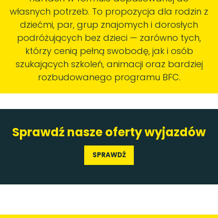
własnych potrzeb. To propozycja dla rodzin z
dziećmi, par, grup znajomych i dorosłych
podróżujących bez dzieci — zarówno tych,
którzy cenią pełną swobodę, jak i osób
szukających szkoleń, animacji oraz bardziej
rozbudowanego programu BFC.
Sprawdź nasze oferty wyjazdów
SPRAWDŹ