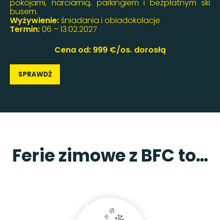
pokojami, narciarnią, parkingiem i bezpłatnym ski
busem.
Wyżywienie:
śniadania i obiadokolacje
Termin:
06 – 13.02.2027
Cena od: 999 €/os. dorosłą
SPRAWDŹ
Ferie zimowe z BFC to…