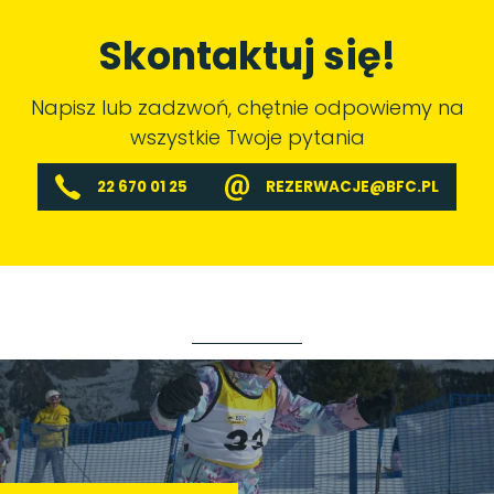
Skontaktuj się!
Napisz lub zadzwoń, chętnie odpowiemy na
wszystkie Twoje pytania
22 670 01 25
REZERWACJE@BFC.PL