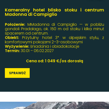
Kameralny hotel blisko stoku i centrum
Madonna di Campiglio
Położenie:
MMadonna di Campiglio — w pobliżu
gondoli Pradalago, ok. 150 m od stoku i kilka minut
spacerem od centrum.
Obiekt:
Przytulny hotel 3* w alpejskim stylu, z
komfortowymi pokojami 2–3-osobowymi
Wyżywienie:
śniadania i obiadokolacje
Termin:
30.01 – 06.02.2027
Cena od: 1 049 €/os dorosłą
SPRAWDŹ