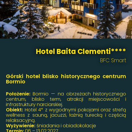
Hotel Baita Clementi****
BFC Smart
Górski hotel blisko historycznego centrum
Bormio
Położenie:
Bormio — na obrzeżach historycznego
centrum, blisko term, atrakcji miejscowości i
infrastruktury narciarskiej.
Obiekt:
Hotel 4* z wygodnymi pokojami oraz strefą
wellness z sauną, jacuzzi, łaźnią turecką i częścią
relaksacyjną.
Wyżywienie:
śniadania i obiadokolacje
Termin:
06 – 13.02.2027