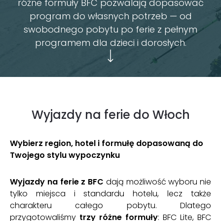
HOTEL BFC
różne formuły BFC pozwalają dopasować
SZKOŁA NARCIARSKA
program do własnych potrzeb — od
BFC Klub
swobodnego pobytu po ferie z pełnym
programem dla dzieci i dorosłych.
O NAS
BLOG
O NAS
NASZA FILOZOFIA
DLA FIRM
Wyjazdy na ferie do Włoch
PARTNERZY
HOTEL BONIFACIO
KARIERA
Wybierz region, hotel i formułę dopasowaną do
FAQ
Twojego stylu wypoczynku
KONTAKT
Wyjazdy na ferie z BFC
dają możliwość wyboru nie
tylko miejsca i standardu hotelu, lecz także
charakteru całego pobytu. Dlatego
przygotowaliśmy
trzy różne formuły
: BFC Lite, BFC