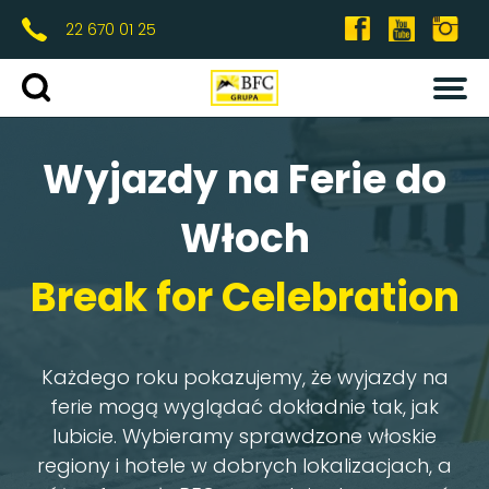
22 670 01 25
OFERTA
Wybierz termin
Wyjazdy na Ferie do
ZIMA
0
0
Włoch
DOROŚLI
FERIE
MARZEC
Break for Celebration
KIEDY?
GDZIE?
LATO
Każdego roku pokazujemy, że wyjazdy na
ferie mogą wyglądać dokładnie tak, jak
OBOZY
lubicie. Wybieramy sprawdzone włoskie
WYJAZDY SZKOLNE
regiony i hotele w dobrych lokalizacjach, a
EVENTY FOREST CAMP