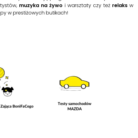
rtystów,
muzyka na żywo
i warsztaty czy też
relaks
w
upy w prestiżowych butikach!