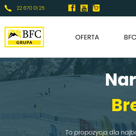
22 670 01 25
OFERTA
BFC
Nar
DOROŚLI
FERIE
Br
MARZEC
KIEDY?
To propozycja dla naj
GDZIE?