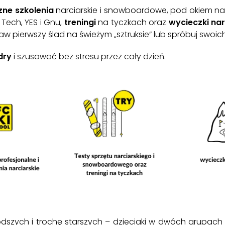
zne szkolenia
narciarskie i snowboardowe, pod okiem na
 Tech, YES i Gnu,
treningi
na tyczkach oraz
wycieczki nar
 pierwszy ślad na świeżym „sztruksie” lub spróbuj swoich
dry
i szusować bez stresu przez cały dzień.
dszych i trochę starszych – dzieciaki w dwóch grupac