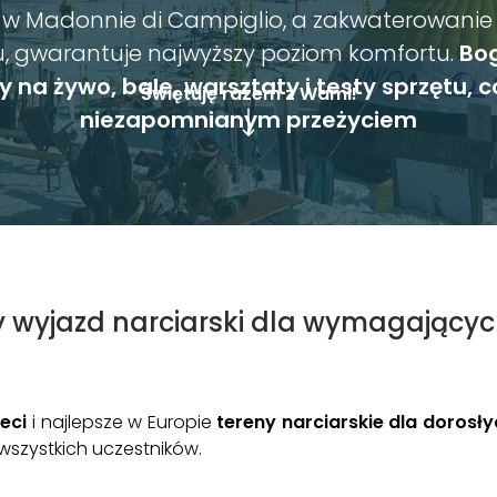
 w Madonnie di Campiglio, a zakwaterowani
u, gwarantuje najwyższy poziom komfortu.
Bog
 na żywo, bale, warsztaty i testy sprzętu, c
Świętuję razem z Wami!
niezapomnianym przeżyciem
y wyjazd narciarski dla wymagającyc
eci
i najlepsze w Europie
tereny narciarskie dla dorosł
wszystkich uczestników.