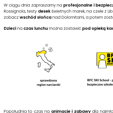
W ciągu dnia zapraszamy na
profesjonalne i bezpiec
Rossignola, testy
desek
świetnych marek, na czele z Lib
zobacz
wschód słońca
nad Dolomitami, a potem zostaw
Dzieci
na
czas lunchu
można zostawić
pod opieką ka
Popołudnia to czas na
animacje i zabawy
dla najmło