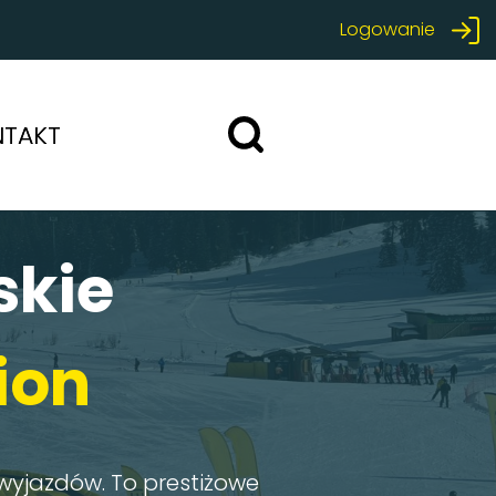
Logowanie
NTAKT
bierz termin
skie
0
0
ion
yjazdów. To prestiżowe