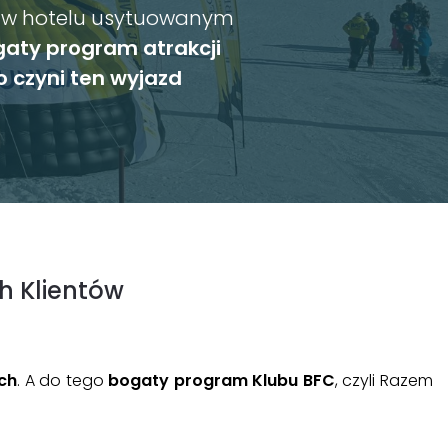
e w hotelu usytuowanym
aty program atrakcji
o czyni ten wyjazd
h Klientów
ych
. A do tego
bogaty program Klubu BFC
, czyli Razem