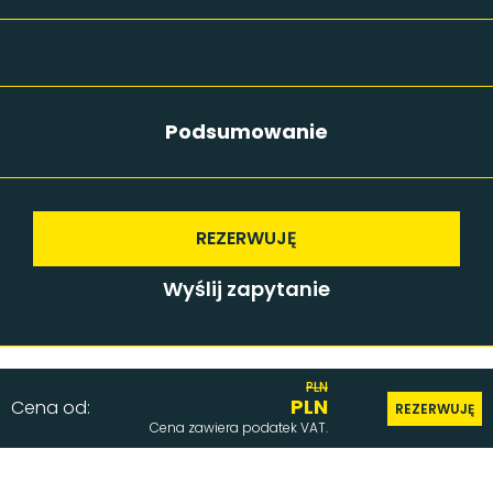
HOTEL BFC
SZKOŁA NARCIARSKA
BFC Klub
O NAS
Podsumowanie
BLOG
O NAS
NASZA FILOZOFIA
DLA FIRM
REZERWUJĘ
PARTNERZY
Wyślij zapytanie
HOTEL BONIFACIO
KARIERA
FAQ
KONTAKT
PLN
PLN
Cena od:
REZERWUJĘ
Cena zawiera podatek VAT.