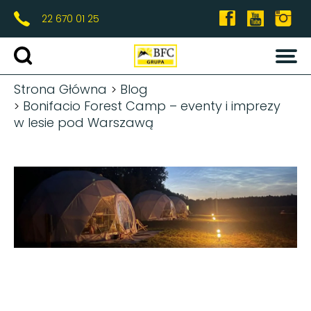
22 670 01 25
OFERTA
Strona Główna
Blog
Wybierz termin
Bonifacio Forest Camp – eventy i imprezy
ZIMA
w lesie pod Warszawą
0
0
DOROŚLI
FERIE
MARZEC
KIEDY?
GDZIE?
LATO
OBOZY
WYJAZDY SZKOLNE
EVENTY FOREST CAMP