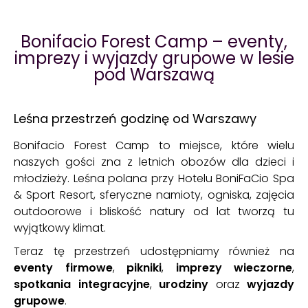
HOTEL BFC
SZKOŁA NARCIARSKA
BFC Klub
Bonifacio Forest Camp – eventy,
imprezy i wyjazdy grupowe w lesie
O NAS
pod Warszawą
BLOG
O NAS
Leśna przestrzeń godzinę od Warszawy
NASZA FILOZOFIA
Bonifacio Forest Camp to miejsce, które wielu
DLA FIRM
naszych gości zna z letnich obozów dla dzieci i
PARTNERZY
młodzieży. Leśna polana przy Hotelu BoniFaCio Spa
HOTEL BONIFACIO
& Sport Resort, sferyczne namioty, ogniska, zajęcia
KARIERA
outdoorowe i bliskość natury od lat tworzą tu
FAQ
wyjątkowy klimat.
KONTAKT
Teraz tę przestrzeń udostępniamy również na
eventy firmowe
,
pikniki
,
imprezy wieczorne
,
spotkania integracyjne
,
urodziny
oraz
wyjazdy
grupowe
.