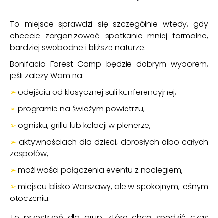
To miejsce sprawdzi się szczególnie wtedy, gdy
chcecie zorganizować spotkanie mniej formalne,
bardziej swobodne i bliższe naturze.
Bonifacio Forest Camp będzie dobrym wyborem,
jeśli zależy Wam na:
➢
odejściu od klasycznej sali konferencyjnej,
➢
programie na świeżym powietrzu,
➢
ognisku, grillu lub kolacji w plenerze,
➢
aktywnościach dla dzieci, dorosłych albo całych
zespołów,
➢
możliwości połączenia eventu z noclegiem,
➢
miejscu blisko Warszawy, ale w spokojnym, leśnym
otoczeniu.
To przestrzeń dla grup, które chcą spędzić czas